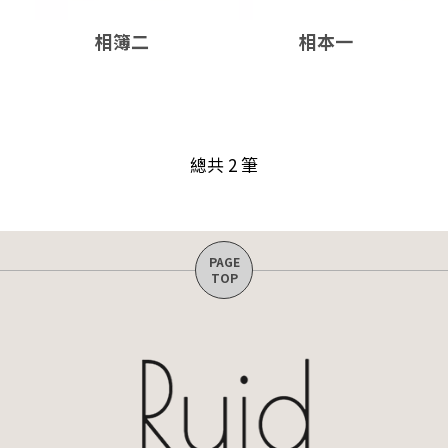
相簿二
相本一
總共 2 筆