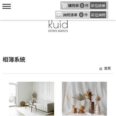
購物車
0
件
前往結帳
詢問清單
0
件
前往詢問
相簿系統
首頁