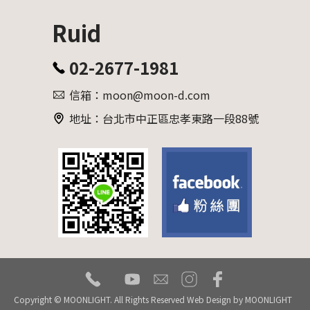
Ruid
02-2677-1981
信箱：moon@moon-d.com
地址：台北市中正區忠孝東路一段88號
tel
youtube
mail
instagram
facebook
Copyright © MOONLIGHT. All Rights Reserved Web Design by
MOONLIGHT