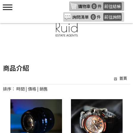
購物車
0
件
前往結帳
詢問清單
0
件
前往詢問
商品介紹
首頁
排序：
時間
|
價格
|
銷售