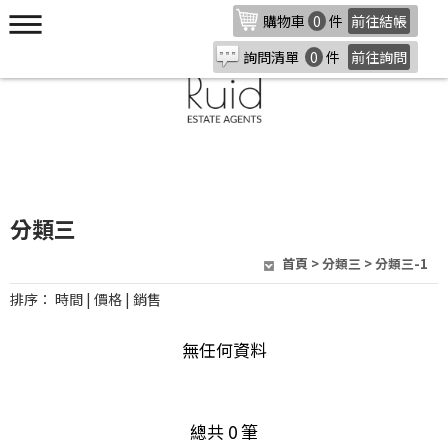
購物車
0
件
前往結帳
詢問清單
0
件
前往詢問
分類三
首頁
>
分類三
> 分類三-1
排序：
時間
|
價格
|
銷售
無任何資料
總共 0 筆