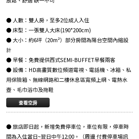
放鬆、舒適 缺一不可
● 人數：雙人房，至多2位成人入住
● 床型：一張雙人大床(190*200cm)
● 大小：約6坪（20m²）部分房間為陽台空間內縮設
計
● 早餐：免費提供西式SEMI-BUFFET早餐兩客
● 設備：HD高畫質數位頻道電視、電話機、冰箱、私
用保險箱、無線網路和二樓休息區寬頻上網、電熱水
壺、毛巾浴巾及拖鞋
查看空房
● 旅店即日起，新增免費停車位，車位有限，停車時
間為入住當日~翌日中午12:00。（周邊 付費停車場訊