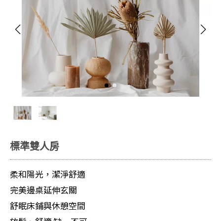
標準雙人房
柔和陽光，潔淨舒適
完美邊桌延伸玄關
舒眠床鋪與休憩空間