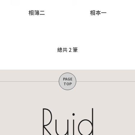
相簿二
相本一
總共 2 筆