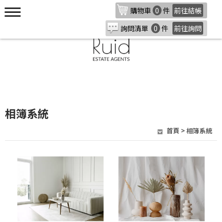
購物車
0
件
前往結帳
詢問清單
0
件
前往詢問
相簿系統
首頁
> 相簿系統