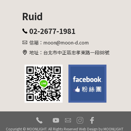
Ruid
02-2677-1981
信箱：moon@moon-d.com
地址：台北市中正區忠孝東路一段88號
tel
youtube
mail
instagram
facebook
Copyright © MOONLIGHT. All Rights Reserved Web Design by
MOONLIGHT