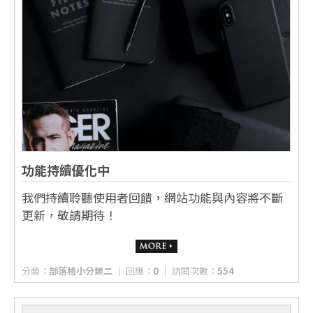
功能持續優化中
我們持續聆聽使用者回饋，網站功能與內容將不斷
更新，敬請期待！
分類：
部落格小分類二
│ 回應：
0
│ 訪問次數：
554