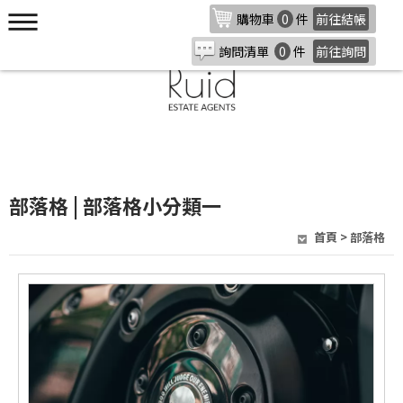
購物車
0
件
前往結帳
詢問清單
0
件
前往詢問
部落格 | 部落格小分類一
首頁
>
部落格