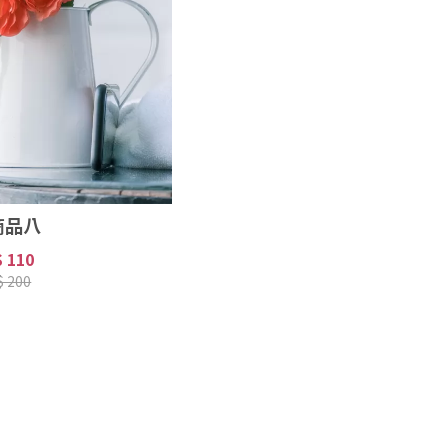
商品八
$ 110
$ 200