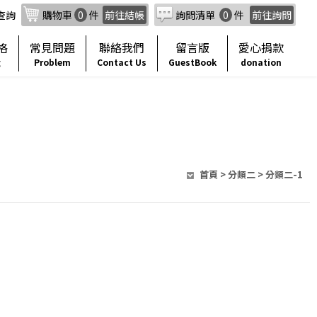
查詢
購物車
0
件
前往結帳
詢問清單
0
件
前往詢問
格
常見問題
聯絡我們
留言版
愛心捐款
g
Problem
Contact Us
GuestBook
donation
首頁
>
分類二
> 分類二-1